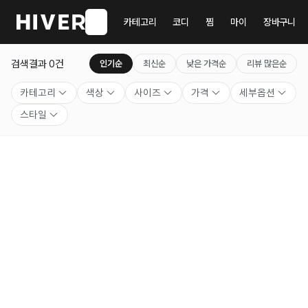
하이버는 모든 상품 무료배송!
카테고리
코디
찜
마이
장바구니
검색결과
0
건
인기순
최신순
낮은 가격순
리뷰 많은순
카테고리
색상
사이즈
가격
세부옵션
스타일