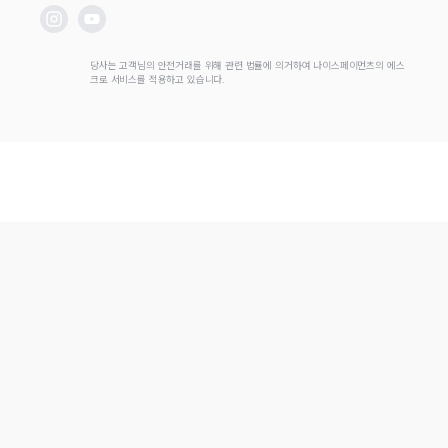
사업자등록번호
169-87-03229
통신판매업신고
2025-서울송파-3224호
주소
서울시 송파구 삼학사로 99, 5층
호스팅사업자
(주)뉴넥스ㅣ 고객센터 : 1670-6576
당사는 고객님의 안전거래를 위해 관련 법률에 의거하여 나이스페이먼츠의 에스
크로 서비스를 적용하고 있습니다.
이메일
hiver@brandi.co.kr
법적고지
(주)하이버
는 결제정보의 중개서비스 또는 통신판매중개 시스템의 제공자로서, 통신
판매의 당사자가 아니며 상품의 주문, 배송 및 환불 등과 관련한 책임은 각 판매자에
게 있습니다.
HIVER
INC. ALL RIGHT RESERVED
하이버 고객센터
운영시간 / 평일 10:00 - 17:00 (주말 및 공휴일 휴무)
점심시간 / 평일 12:30 - 13:30
입점문의
셀러어드민
(주)하이버
가 제공하는 하이버 서비스는 통신판매중개자로서 통신판매 당사자가
아니며, 판매
자가 등록한 상품정보 및 거래에 하이버는 책임지지 않습니다.